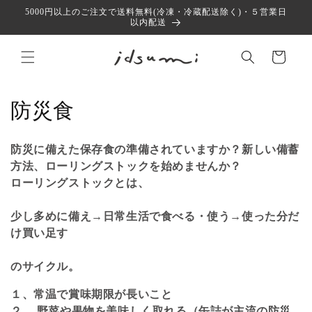
コンテ
5000円以上のご注文で送料無料(冷凍・冷蔵配送除く)・５営業日
ンツに
以内配送
進む
カ
ー
ト
コ
防災食
レ
防災に備えた保存食の準備されていますか？新しい備蓄
ク
方法、ローリングストックを始めませんか？
ローリングストックとは、
シ
ョ
少し多めに備え
→
日常生活で食べる・使う
→
使った分だ
け買い足す
ン
のサイクル。
:
１、常温で賞味期限が長いこと
２、 野菜や果物を美味しく取れる（缶詰が主流の防災