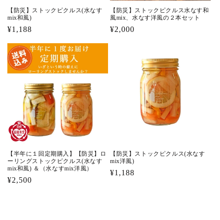
【防災】ストックピクルス(水なす
【防災】ストックピクルス水なす和
mix和風)
風mix、水なす洋風の２本セット
通
¥1,188
通
¥2,000
常
常
価
価
格
格
【半年に１回定期購入】【防災】ロ
【防災】ストックピクルス(水なす
ーリングストックピクルス(水なす
mix洋風)
mix和風) ＆（水なすmix洋風）
通
¥1,188
通
¥2,500
常
常
価
価
格
格