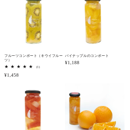
フルーツコンポート（キウイフルー
パイナップルのコンポート
ツ）
通
¥1,188
1
(1)
常
レ
通
¥1,458
価
ビ
ュ
常
格
ー
価
数
の
格
合
計