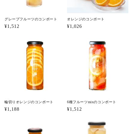
グレープフルーツのコンポート
オレンジのコンポート
通
¥1,512
通
¥1,026
常
常
価
価
格
格
輪切りオレンジのコンポート
6種フルーツmixのコンポート
通
¥1,188
通
¥1,512
常
常
価
価
格
格