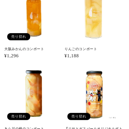
売り切れ
大阪みかんのコンポート
りんごのコンポート
通
¥1,296
通
¥1,188
常
常
価
価
格
格
売り切れ
売り切れ
あら川の桃のコンポート
【リサとガスパールオリジナルボト