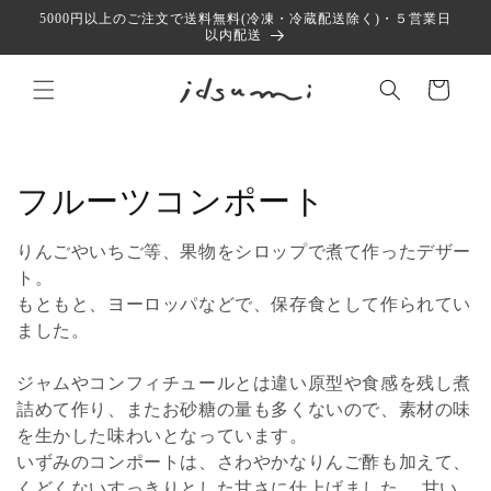
コンテ
5000円以上のご注文で送料無料(冷凍・冷蔵配送除く)・５営業日
ンツに
以内配送
進む
カ
ー
ト
コ
フルーツコンポート
レ
りんごやいちご等、果物をシロップで煮て作ったデザー
ク
ト。
もともと、ヨーロッパなどで、保存食として作られてい
シ
ました。
ョ
ジャムやコンフィチュールとは違い原型や食感を残し煮
ン
詰めて作り、またお砂糖の量も多くないので、素材の味
を生かした味わいとなっています。
:
いずみのコンポートは、さわやかなりんご酢も加えて、
くどくないすっきりとした甘さに仕上げました。 甘い