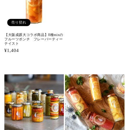
売り切れ
【大阪成蹊大コラボ商品】8種mixの
フルーツポンチ フレーバーティー
テイスト
通
¥1,404
常
価
格