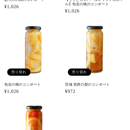
ル】包近の桃のコンポート
通
¥1,026
通
¥1,026
常
常
価
価
格
格
売り切れ
売り切れ
包近の桃のコンポート
茨城 筑西の梨のコンポート
通
¥1,026
通
¥972
常
常
価
価
格
格