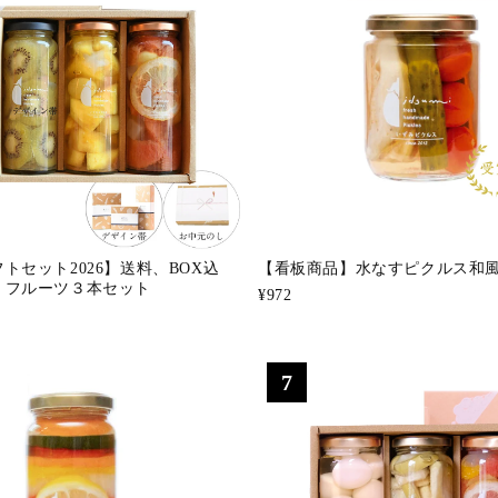
トセット2026】送料、BOX込
【看板商品】水なすピクルス和風m
・フルーツ３本セット
¥972
7