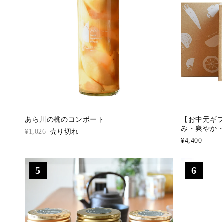
あら川の桃のコンポート
【お中元ギフ
み・爽やか
¥1,026
売り切れ
¥4,400
5
6