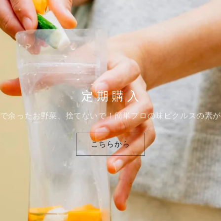
定 期 購 入
で余ったお野菜、捨てないで！簡単プロの味ピクルスの素
こちらから