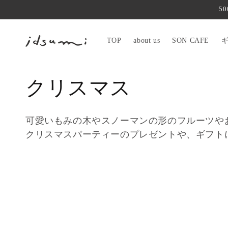
コンテ
5
ンツに
進む
TOP
about us
SON CAFE
コ
クリスマス
レ
可愛いもみの木やスノーマンの形のフルーツや
ク
クリスマスパーティーのプレゼントや、ギフト
シ
ョ
ン