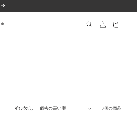
ロ
カ
グ
ー
お声
イ
ト
ン
並び替え:
0個の商品