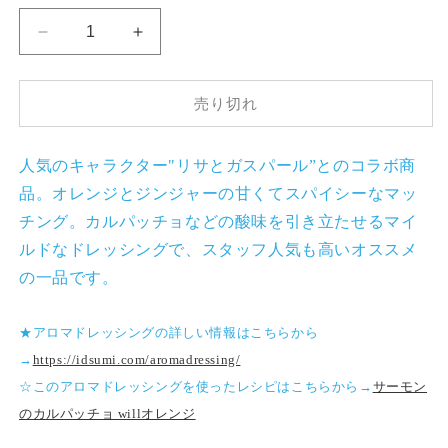
格
リ
リ
サ
サ
と
と
売り切れ
ガ
ガ
ス
ス
パ
パ
人気のキャラクター"リサとガスパール”とのコラボ商
ー
ー
品。オレンジとジンジャーの甘くてスパイシーなマッ
ル
ル
チング。カルパッチョなどの酸味を引き立たせるマイ
オ
オ
ルドなドレッシングで、スタッフ人気も高いオススメ
リ
リ
の一品です。
ジ
ジ
ナ
ナ
ル
ル
★アロマドレッシングの詳しい情報はこちらから
ボ
ボ
→
https://idsumi.com/aromadressing/
ト
ト
☆このアロマドレッシングを使ったレシピはこちらから→
サーモン
ル/
ル/
のカルパッチョ willオレンジ
ア
ア