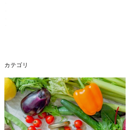
に
に
ん
ん
じ
じ
ん）
ん）
の
の
数
数
量
量
を
を
減
増
カテゴリ
ら
や
す
す