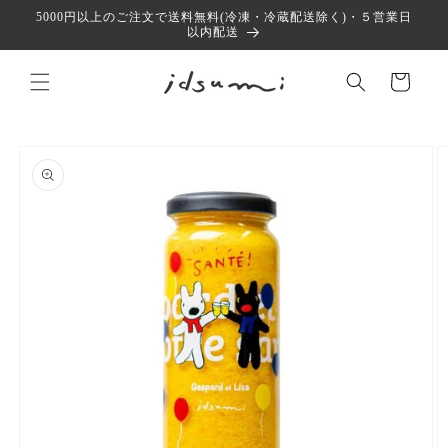
コンテ
5000円以上のご注文で送料無料(冷凍・冷蔵配送除く)・５営業日
ンツに
以内配送
進む
カ
ー
ト
商品情
報にス
キップ