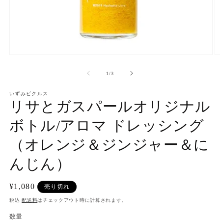
モ
ー
の
1
/
3
ダ
ル
で
いずみピクルス
リサとガスパールオリジナル
メ
デ
ィ
ボトル/アロマ ドレッシング
ア
(1)
(2
（オレンジ＆ジンジャー＆に
を
開
んじん）
く
通
¥1,080
売り切れ
常
税込
配送料
はチェックアウト時に計算されます。
価
数量