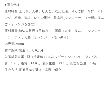
ロ
ロ
■商品仕様
マ
マ
原材料名/玉ねぎ、人参、りんご、なたね油、りんご酢、米酢、オレ
ド
ド
レ
レ
ンジ、粗糖、海塩、レモン果汁、香辛料(ジンジャー）（一部にりん
ッ
ッ
ご・オレンジを含む）
シ
シ
原料原産地名/大阪府（玉ねぎ）、国産（人参、りんご、ジンジャ
ン
ン
ー）、アメリカ産（オレンジ、レモン果汁）
グ
グ
内容量/200ｍｌ
（オ
（オ
賞味期限/製造日より6か月
レ
レ
栄養成分表示 1瓶（推定値）/エネルギー：227.5kcal、タンパク
ン
ン
質：1.2g、脂質：14.6g、炭水化物：23.5g、食塩相当量：5.4g
ジ
ジ
＆
＆
保存方法/直射日光を避けて常温で保存
ジ
ジ
ン
ン
ジ
ジ
ャ
ャ
ー
ー
＆
＆