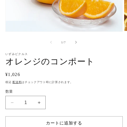
モ
ー
の
1
/
7
ダ
ル
で
いずみピクルス
オレンジのコンポート
メ
デ
ィ
通
¥1,026
ア
(2
(1)
常
税込
配送料
はチェックアウト時に計算されます。
を
価
開
数量
く
格
オ
オ
レ
レ
ン
ン
カートに追加する
ジ
ジ