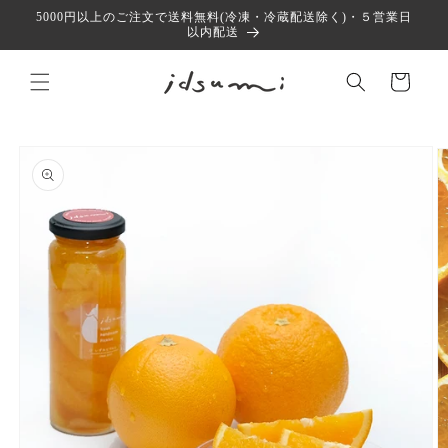
コンテ
5000円以上のご注文で送料無料(冷凍・冷蔵配送除く)・５営業日
ンツに
以内配送
進む
カ
ー
ト
商品情
報にス
キップ