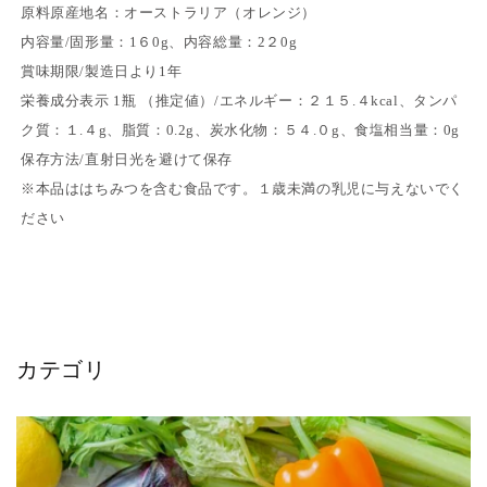
原料原産地名：オーストラリア（オレンジ）
内容量/固形量：1６0g、内容総量：2２0g
賞味期限/製造日より1年
栄養成分表示 1瓶 （推定値）/エネルギー：２１５.４kcal、タンパ
ク質：１.４g、脂質：0.2g、炭水化物：５４.０g、食塩相当量：0g
保存方法/直射日光を避けて保存
※本品ははちみつを含む食品です。１歳未満の乳児に与えないでく
ださい
カテゴリ