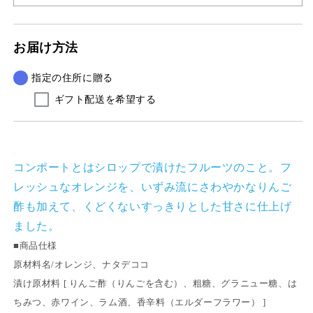
の
の
コ
コ
お届け方法
ン
ン
ポ
ポ
指定の住所に贈る
ー
ー
ト
ト
ギフト配送を希望する
の
の
数
数
量
量
を
を
コンポートとはシロップで漬けたフルーツのこと。フ
減
増
レッシュなオレンジを、いずみ流にさわやかなりんご
ら
や
酢も加えて、くどくないすっきりとした甘さに仕上げ
す
す
ました。
■商品仕様
原材料名/オレンジ、ナタデココ
漬け原材料 [ りんご酢（りんごを含む）、粗糖、グラニュー糖、は
ちみつ、赤ワイン、ラム酒、香辛料（エルダーフラワー） ]