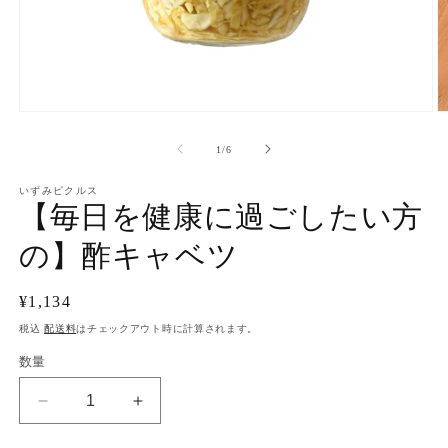
モ
ー
の
1
/
6
ダ
ル
で
いずみピクルス
【毎日を健康に過ごしたい方
メ
デ
ィ
の】酢キャベツ
ア
(1)
(2
を
通
¥1,134
開
常
税込
配送料
はチェックアウト時に計算されます。
く
価
数量
格
【毎
【毎
日
日