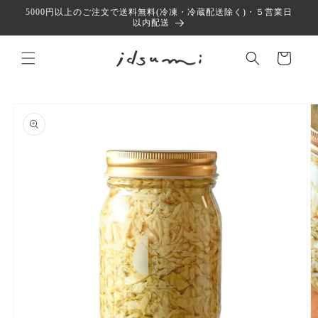
コンテ
5000円以上のご注文で送料無料(冷凍・冷蔵配送除く)・５営業日
ンツに
以内配送
進む
カ
ー
ト
商品情
報にス
キップ