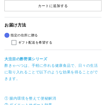
を
を
カートに追加する
健
健
康
康
に
に
お届け方法
過
過
ご
ご
指定の住所に贈る
し
し
た
た
ギフト配送を希望する
い
い
方
方
の】
の】
大注目の酢野菜シリーズ
酢
酢
酢きゃべつは、手軽に作れる健康食品で、日々の生活
キ
キ
に取り入れることで以下のような効果を得ることがで
ャ
ャ
きます。
ベ
ベ
ツ
ツ
の
の
数
数
① 腸内環境を整えて便秘解消
量
量
② ダイエットサポート効果