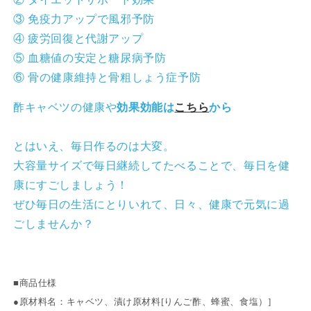
を
を
③ 免疫力アップで風邪予防
減
増
④ 疲労回復と代謝アップ
ら
や
⑤ 血糖値の安定と糖尿病予防
す
す
⑥ 骨の健康維持と骨粗しょう症予防
酢キャベツの健康や
効果効能は
こちら
から
とはいえ、毎日作るのは大変。
大容量サイズで毎日継続してたべることで、毎日を健
康にすごしましょう
！
ぜひ毎日の生活にとりいれて、日々、健康で元気に過
ごしませんか？
■商品仕様
●原材料名：キャベツ、漬け原材料[りんご酢、蜂蜜、食塩）]