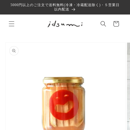
コンテ
5000円以上のご注文で送料無料(冷凍・冷蔵配送除く)・５営業日
ンツに
以内配送
進む
カ
ー
ト
商品情
報にス
キップ