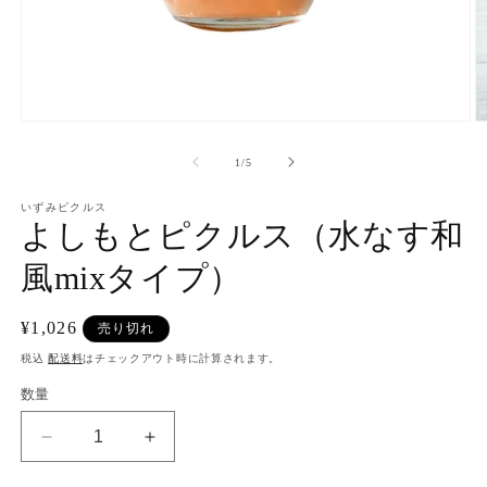
モ
ー
の
1
/
5
ダ
ル
で
いずみピクルス
よしもとピクルス（水なす和
メ
デ
ィ
風mixタイプ）
ア
(1)
(2
を
通
¥1,026
売り切れ
開
常
く
税込
配送料
はチェックアウト時に計算されます。
価
数量
格
よ
よ
し
し