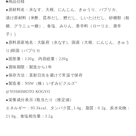
■商品仕様
減
増
●原材料名：水なす、大根、にんじん、きゅうり、パプリカ、
ら
や
漬け原材料［米酢、昆布だし、鰹だし、しいたけだし、砂糖類（粗
す
す
糖、グラニュー糖）、食塩、みりん、香辛料（ローリエ、唐辛
子）］
●原料原産地名：大阪府（水なす)、国産（大根、にんじん、きゅう
り)韓国（パプりカ
●固形量：120g、内容総量：220g
●賞味期限：製造から1年
●保存方法：直射日光を避けて常温で保存
●製造者：NSW（株）いずみピクルズ”
@YOSHIMOTO KOGYO
●栄養成分表示 1瓶当たり（推定値）
エネルギー：95.3kcal、タンパク質_1.4g、脂質：0.2g、炭水化物：
21.6g、食塩相当量：3.2g