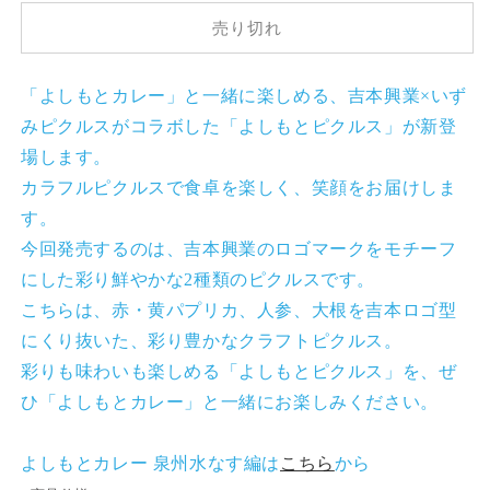
も
も
売り切れ
と
と
ピ
ピ
ク
ク
「よしもとカレー」と一緒に楽しめる、吉本興業×いず
ル
ル
みピクルスがコラボした「よしもとピクルス」が新登
ス
ス
場します。
（水
（水
カラフルピクルスで食卓を楽しく、笑顔をお届けしま
な
な
す。
す
す
和
和
今回発売するのは、吉本興業のロゴマークをモチーフ
風
風
にした彩り鮮やかな2種類のピクルスです。
mix
mix
こちらは、赤・黄パプリカ、人参、大根を吉本ロゴ型
タ
タ
にくり抜いた、彩り豊かなクラフトピクルス。
イ
イ
彩りも味わいも楽しめる「よしもとピクルス」を、ぜ
プ）
プ）
ひ「よしもとカレー」と一緒にお楽しみください。
の
の
数
数
量
量
よしもとカレー 泉州水なす編は
こちら
から
を
を