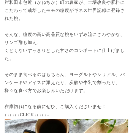
岸和田市包近（かねちか）町の農家が、土壌改良や肥料に
こだわって栽培したモモの糖度がギネス世界記録に登録さ
れた桃。
そんな、糖度の高い高品質な桃をいずみ流にさわやかな、
リンゴ酢も加え、
くどくないすっきりとした甘さのコンポートに仕上げまし
た。
そのまま食べるのはもちろん、ヨーグルトやシリアル、パ
ンケーキやアイスに添えたり、炭酸や牛乳で割ったり、
様々な食べ方でお楽しみいただけます。
在庫切れになる前にぜひ、ご購入くださいませ！
↓↓
↓↓
↓↓CLICK
↓↓
↓↓
↓↓