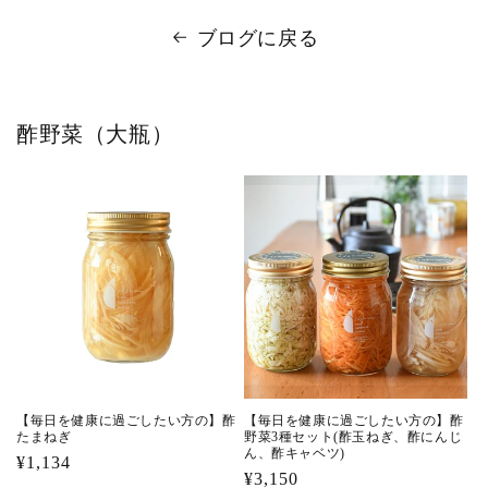
ブログに戻る
酢野菜（大瓶）
【毎日を健康に過ごしたい方の】酢
【毎日を健康に過ごしたい方の】酢
たまねぎ
野菜3種セット(酢玉ねぎ、酢にんじ
ん、酢キャベツ)
通
¥1,134
通
¥3,150
常