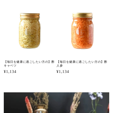
常
価
価
格
格
【毎日を健康に過ごしたい方の】酢
【毎日を健康に過ごしたい方の】酢
キャベツ
人参
通
¥1,134
通
¥1,134
常
常
価
価
格
格