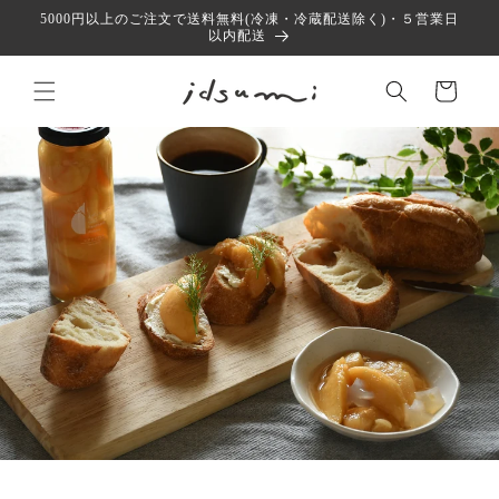
コンテ
5000円以上のご注文で送料無料(冷凍・冷蔵配送除く)・５営業日
ンツに
以内配送
進む
カ
ー
ト