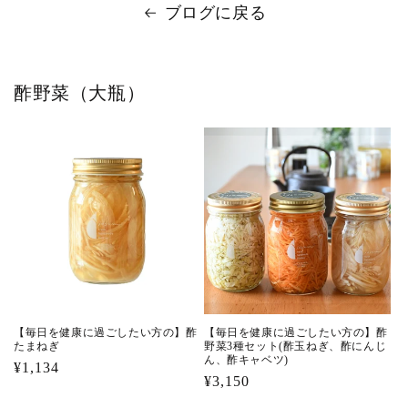
ブログに戻る
酢野菜（大瓶）
【毎日を健康に過ごしたい方の】酢
【毎日を健康に過ごしたい方の】酢
たまねぎ
野菜3種セット(酢玉ねぎ、酢にんじ
ん、酢キャベツ)
通
¥1,134
通
¥3,150
常
常
価