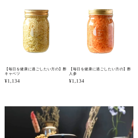
価
格
格
【毎日を健康に過ごしたい方の】酢
【毎日を健康に過ごしたい方の】酢
キャベツ
人参
通
¥1,134
通
¥1,134
常
常
価
価
格
格