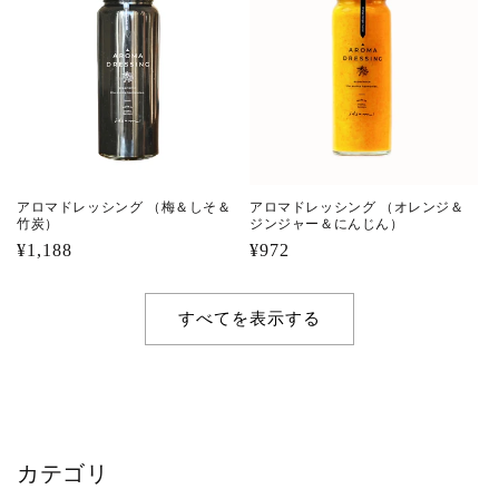
アロマドレッシング （梅＆しそ＆
アロマドレッシング （オレンジ＆
竹炭）
ジンジャー＆にんじん）
通
¥1,188
通
¥972
常
常
価
価
すべてを表示する
格
格
カテゴリ