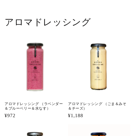
アロマドレッシング
アロマドレッシング （ラベンダー
アロマドレッシング （ごま＆みそ
＆ブルーベリー＆水なす）
＆チーズ）
通
¥972
通
¥1,188
常
常
価
価
格
格