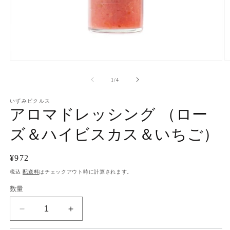
モ
ー
の
1
/
4
ダ
ル
で
いずみピクルス
アロマドレッシング （ロー
メ
デ
ィ
ズ＆ハイビスカス＆いちご）
ア
(1)
(2
を
通
¥972
開
常
税込
配送料
はチェックアウト時に計算されます。
く
価
数量
格
ア
ア
ロ
ロ