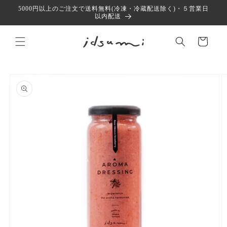
コンテ
5000円以上のご注文で送料無料(冷凍・冷蔵配送除く)・５営業日
ンツに
以内配送
進む
カ
ー
ト
商品情
報にス
キップ