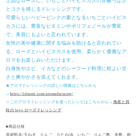
い
い
上品なローズに、いちごとハイビスカスの甘酸っぱさ
ち
ち
とコクを感じるドレッシングです。
ご）
ご）
可愛らしいベビーピンクの素となるいちごとハイビス
の
の
カスには、豊富なビタミンやポリフェノールが豊富
数
数
で、美容にもよいと言われています。
量
量
女性の美や健康に関する悩みを助けると言われてい
を
を
減
増
る、ローズとハイビスカスを使用。柔らかく優雅なア
ら
や
ロマをお楽しみいただけます。
す
す
白身魚やエビ、イカなどのシーフード料理に程よい甘
さと爽やかさを添えてくれます。
★アロマドレッシングの詳しい情報はこちらから
→
https://idsumi.com/aromadressing/
☆このアロマドレッシングを使ったレシピはこちらから→
海老と貝
柱の love ローズドレッシング
■商品仕様
原材料名/玉ねぎ、りんご、なたね油、いちご、りんご酢、米酢、粗