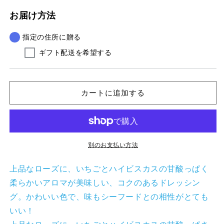
マ
マ
お届け方法
ド
ド
レ
レ
指定の住所に贈る
ッ
ッ
ギフト配送を希望する
シ
シ
ン
ン
グ
グ
（ロ
（ロ
カートに追加する
ー
ー
ズ
ズ
＆
＆
ハ
ハ
別のお支払い方法
イ
イ
ビ
ビ
上品なローズに、いちごとハイビスカスの甘酸っぱく
ス
ス
柔らかいアロマが美味しい、コクのあるドレッシン
カ
カ
グ。かわいい色で、味もシーフードとの相性がとても
ス
ス
いい！
＆
＆