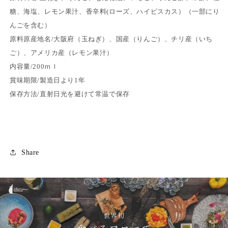
糖、海塩、レモン果汁、香辛料(ローズ、ハイビスカス）（一部にり
んごを含む）
原料原産地名/大阪府（玉ねぎ）、国産（りんご）、チリ産（いち
ご）、アメリカ産（レモン果汁）
内容量/200ｍｌ
賞味期限/製造日より1年
保存方法/直射日光を避けて常温で保存
Share