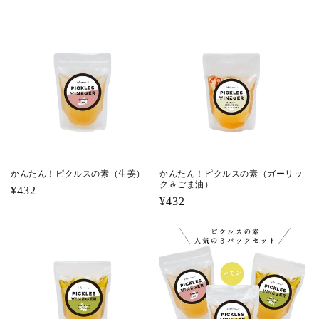
常
常
価
価
格
格
かんたん！ピクルスの素（生姜）
かんたん！ピクルスの素（ガーリッ
ク＆ごま油）
通
¥432
通
¥432
常
常
価
価
格
格