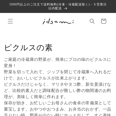
コンテ
5000円以上のご注文で送料無料(冷凍・冷蔵配送除く)・５営業日
ンツに
以内配送
進む
カ
ー
ト
コ
ピクルスの素
レ
ご家庭の冷蔵庫の野菜が、簡単にプロの味のピクルスに
ク
変身！
野菜を切って入れて、ジップを閉じて冷蔵庫へ入れるだ
シ
けで、おいしいピクルスが出来上がります。
ピクルスだけじゃなく、マリネやタコ酢、新生姜漬けな
ョ
ど、比較的素人だと調味配合が難しい酢の物関連のお料
ン
理が、美味しく簡単に作れます。
保存が効き、お忙しいごお母さんの食卓の常備菜として
:
重宝します。おやつやおつまみ、お弁当のおかず、一品
足りない時、野菜が少ない時にサッと出して、すぐ美味