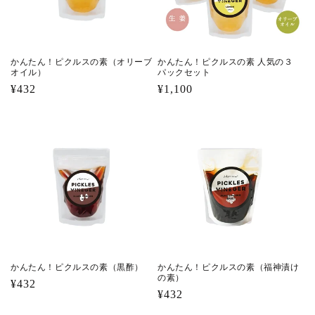
かんたん！ピクルスの素（オリーブ
かんたん！ピクルスの素 人気の３
オイル）
パックセット
通
¥432
通
¥1,100
常
常
価
価
格
格
かんたん！ピクルスの素（黒酢）
かんたん！ピクルスの素（福神漬け
の素）
通
¥432
通
¥432
常
常
価