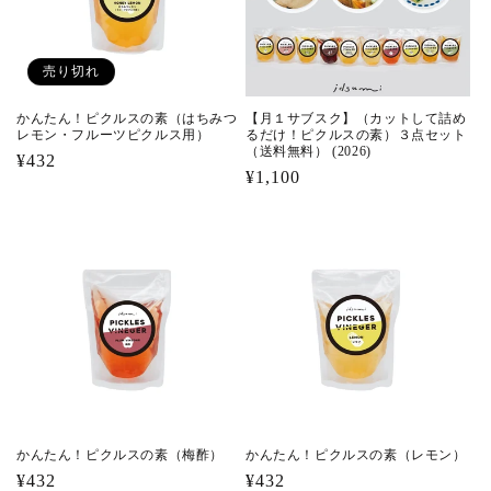
売り切れ
かんたん！ピクルスの素（はちみつ
【月１サブスク】（カットして詰め
レモン・フルーツピクルス用）
るだけ！ピクルスの素）３点セット
（送料無料） (2026)
通
¥432
通
¥1,100
常
常
価
価
格
格
かんたん！ピクルスの素（梅酢）
かんたん！ピクルスの素（レモン）
通
¥432
通
¥432