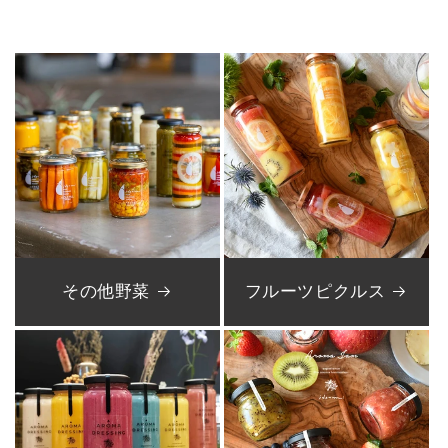
価
格
格
その他野菜
フルーツピクルス