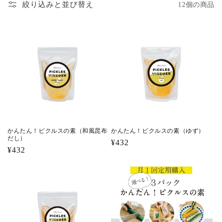
絞り込みと並び替え
12個の商品
かんたん！ピクルスの素（和風昆布
かんたん！ピクルスの素（ゆず）
だし）
通
¥432
通
¥432
常
常
価
価
格
格